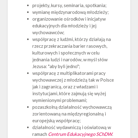
projekty, kursy, seminaria, spotkania;
wymianę międzynarodową młodzieży;
organizowanie ośrodków i inicjatyw
edukacyjnych dla młodzieży i jej
wychowawców;
współpracę z ludźmi, którzy działają na
rzecz przekraczania barier rasowych,
kulturowych i społecznych w celu
jednania ludzi i narodów, w myśl słów
Jezusa: "aby byli jedno";
współpracę z multiplikatorami pracy
wychowawczej z młodzieżą tak w Polsce
jak i zagranicą, oraz z władzami i
instytucjami, które zajmują się wyżej
wymienionymi problemami;
pozaszkolną działalność wychowawczą
zorientowaną na międzyregionalną i
europejską współpracę;
działalność wydawniczą i oświatową w
ramach
Centrum Edukacyjnego SChDW
.