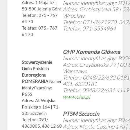
Numer identyfikacyjny: P01
Adres: 1 Maja 57 |
Adres: Grabiszyńska 59 | 53
58-500 Jelenia Góra
Wrocław
Telefon: 075 - 767
Telefon: 071-3671970, 34
64 70
Telefax: 071-3554964
Telefax: 075 - 767
64 70
OHP Komenda Główna
Numer identyfikacyjny: P05
Stowarzyszenie
Adres: Grzybowska 79 | 00-
Gmin Polskich
Warszawa
Euroregionu
Telefon: 0048/22/632 0181
POMERANIA
Numer
431, 6320181
identyfikacyjny:
Telefax: 0048/22/631 4119
P65S
www.ohp.pl
Adres: Al. Wojska
Polskiego 164 | 71-
PTSM Szczecin
335 Szczecin
Numer identyfikacyjny: P06
Telefon: 091/
Adres: Monte Cassino 19a |
4860805, 486 12 68