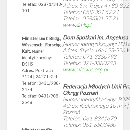
Telefax: 02871/343-
Adres: Św. Trójcy 4 | 80-82
101
Telefon: 058/301 57 21
Telefax: 058/301 57 21
www.dmk.pl
Dom Spotkań im. Angelusa S
Ministerium f. Bildg.,
Numer identyfikacyjny: P01
Wissensch., Forschg.,
Adres: Stysia 16a | 53-526
Kult.
Numer
Telefon: 071-3380793
identyfikacyjny:
Telefax: 071-3380793
DSHS
www.silesius.org.pl
Adres: Postfach
7124 | 24171 Kiel
Telefon: 0431/988-
Federacja Młodych Unii Pra
2474
Okręg Poznań
Telefax: 0431/988-
Numer identyfikacyjny: P02
2548
Adres: Kielińskiego 10 m 9 
Poznań
Telefon: 061-8341670
Telefax: 061-6503480