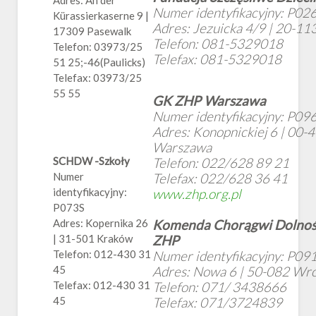
Adres: An der
Numer identyfikacyjny: P02
Kürassierkaserne 9 |
Adres: Jezuicka 4/9 | 20-113
17309 Pasewalk
Telefon: 081-5329018
Telefon: 03973/25
Telefax: 081-5329018
51 25;-46(Paulicks)
Telefax: 03973/25
55 55
GK ZHP Warszawa
Numer identyfikacyjny: P09
Adres: Konopnickiej 6 | 00-
Warszawa
SCHDW -Szkoły
Telefon: 022/628 89 21
Numer
Telefax: 022/628 36 41
identyfikacyjny:
www.zhp.org.pl
P073S
Adres: Kopernika 26
Komenda Chorągwi Dolnośl
| 31-501 Kraków
ZHP
Telefon: 012-430 31
Numer identyfikacyjny: P09
45
Adres: Nowa 6 | 50-082 Wr
Telefax: 012-430 31
Telefon: 071/ 3438666
45
Telefax: 071/3724839