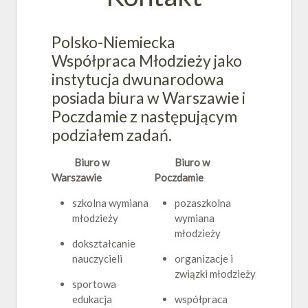
Polsko-Niemiecka
Współpraca Młodzieży jako
instytucja dwunarodowa
posiada biura w Warszawie i
Poczdamie z następującym
podziałem zadań.
Biuro w
Biuro w
Warszawie
Poczdamie
szkolna wymiana
pozaszkolna
młodzieży
wymiana
młodzieży
dokształcanie
nauczycieli
organizacje i
związki młodzieży
sportowa
edukacja
współpraca