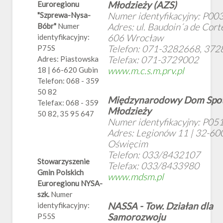
Młodzieży (AZS)
Euroregionu
Numer identyfikacyjny: P00
"Szprewa-Nysa-
Adres: ul. Baudoin´a de Cort
Bóbr"
Numer
606 Wrocław
identyfikacyjny:
Telefon: 071-3282668, 37
P75S
Telefax: 071-3729002
Adres: Piastowska
www.m.c.s.m.prv.pl
18 | 66-620 Gubin
Telefon: 068 - 359
50 82
Międzynarodowy Dom Spo
Telefax: 068 - 359
Młodzieży
50 82, 35 95 647
Numer identyfikacyjny: P05
Adres: Legionów 11 | 32-60
Oświęcim
Telefon: 033/8432107
Stowarzyszenie
Telefax: 033/8433980
Gmin Polskich
www.mdsm.pl
Euroregionu NYSA-
szk.
Numer
NASSA - Tow. Działan dla
identyfikacyjny:
Samorozwoju
P55S