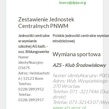
buero@dpjw.org
Zestawienie Jednostek
Centralnych PNWM
Jednostki centralne
Polskie jednostki centralne wymian
w wymianie
młodzieżowej
szkolnej
AG kath. -
soz. Bildungswerke
Wymiana sportow
a
Numer
identyfikacyjny:
AZS - Klub Środowiskowy
D567S
Adres: Heilsbachstr.
Numer identyfikacyjny: P00
6 | 53123 Bonn
Adres: Wyb. Wyspiańskiego 
Telefon:
370 Wrocław
0228/2892952
Telefon: 071 -3217446 (Dudz
Telefax:
direkt)
0228/2892957
Telefax: 071-32143 07 (Wys
www.azs.wroc.pl