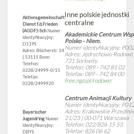
Inne polskie jednostki
Aktionsgemeinschaft
centralne
Dienst f.d.Frieden
(AGDF)-Sch
Numer
Akademickie Centrum Wsp
identyfikacyjny:
Polsko - Niem.
D119S
Numer identyfikacyjny: P00
Adres: Blücherstr. 14
Adres: Jędrychowo-Rodowo 2
| 53115 Bonn
731 Sorkwity
Telefon:
Telefon: 089 - 742 81 02
0228/24999-0/15
Telefax: 089 - 742 84 00
Telefax:
free.ngo.pl/rodowo
0228/2499920
Centrum Animacji Kultury
Numer identyfikacyjny: P01
Adres: Krakowskie Przedmie
Bayerischer
21/23 | 00-071 Warszawa
Jugendring
Numer
Telefon: 022/826 15 53
identyfikacyjny:
Telefax: 826 06 62
DBYS