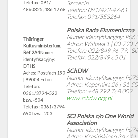
Szczecin
Telefax: 091/
Telefon: 091/422-47-61
4860825, 486 12 68
Telefax: 091/553264
Polska Rada Ekumeniczna
Numer identyfikacyjny: P06
Thüringer
Adres: Willowa 1 | 00-790 
Kultusministerium,
Telefon: 022/849 96-79, -80
Ref 2A4
Numer
Telefax: 022/849 65 01
identyfikacyjny:
DTHS
SC
h
DW
Adres: Postfach 190
Numer identyfikacyjny: P07
| 99004 Erfurt
Adres: Kopernika 26 | 31-5
Telefon:
Telefon: +48 792 768 002
0361/3794-522
www.
schdw.org.pl
bzw. -504
Telefax: 0361/3794-
690 bzw. -203
SCI Polska c/o One World
Association
Numer identyfikacyjny: P07
Adres: Krasińskiego 3A / 1 |