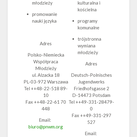
młodzieży
kulturalna i
kościelna
promowanie
nauki języka
programy
komunalne
trójstronna
Adres
wymiana
młodzieży
Polsko-Niemiecka
Współpraca
Adres
Młodzieży
ul. Alzacka 18
Deutsch-Polnisches
PL-03-972 Warszawa
Jugendwerks
Tel ++48-22-518 89-
Friedhofsgasse 2
10
D-14473 Potsdam
Fax ++48-22-61 70
Tel ++49-331-28479-
448
0
Fax ++49-331-297
Email:
527
biuro@pnwm.org
Email: