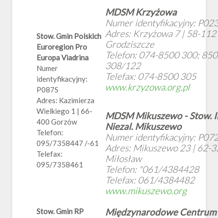
MDSM Krzyżowa
Numer identyfikacyjny: P02
Adres: Krzyżowa 7 | 58-112
Stow. Gmin Polskich
Grodziszcze
Euroregion Pro
Telefon: 074-8500 300; 850
Europa Viadrina
308/122
Numer
Telefax: 074-8500 305
identyfikacyjny:
www.krzyzowa.org.pl
P087S
Adres: Kazimierza
Wielkiego 1 | 66-
MDSM Mikuszewo - Stow. I
400 Gorzów
Niezal. Mikuszewo
Telefon:
Numer identyfikacyjny: P07
095/7358447 /-61
Adres: Mikuszewo 23 | 62-
Telefax:
Miłosław
095/7358461
Telefon: "061/4384428
Telefax: 061/4384482
www.mikuszewo.org
Międzynarodowe Centrum 
Stow. Gmin RP