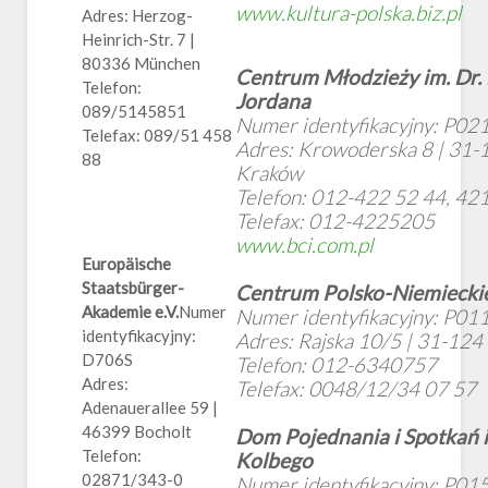
www.kultura-polska.biz.pl
Adres: Herzog-
Heinrich-Str. 7 |
80336 München
Centrum Młodzieży im. Dr. 
Telefon:
Jordana
089/5145851
Numer identyfikacyjny: P02
Telefax: 089/51 458
Adres: Krowoderska 8 | 31-
88
Kraków
Telefon: 012-422 52 44, 4
Telefax: 012-4225205
www.bci.com.pl
Europäische
Staatsbürger-
Centrum Polsko-Niemiecki
Akademie e.V.
Numer
Numer identyfikacyjny: P01
identyfikacyjny:
Adres: Rajska 10/5 | 31-12
D706S
Telefon: 012-6340757
Adres:
Telefax: 0048/12/34 07 57
Adenauerallee 59 |
46399 Bocholt
Dom Pojednania i Spotkań i
Telefon:
Kolbego
02871/343-0
Numer identyfikacyjny: P01