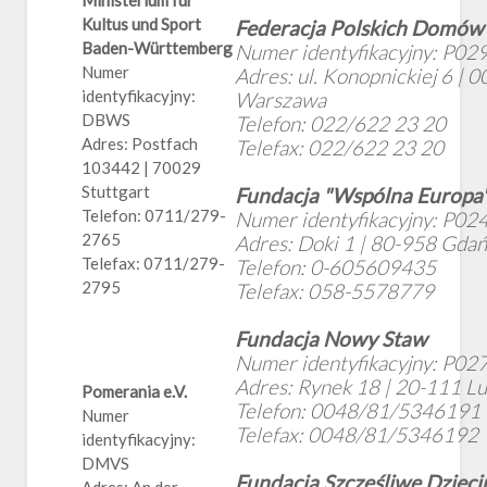
Ministerium für
Kultus und Sport
Federacja Polskich Domów
Baden-Württemberg
Numer identyfikacyjny: P02
Numer
Adres: ul. Konopnickiej 6 | 
identyfikacyjny:
Warszawa
DBWS
Telefon: 022/622 23 20
Adres: Postfach
Telefax: 022/622 23 20
103442 | 70029
Stuttgart
Fundacja "Wspólna Europa
Telefon: 0711/279-
Numer identyfikacyjny: P02
2765
Adres: Doki 1 | 80-958 Gdań
Telefax: 0711/279-
Telefon: 0-605609435
2795
Telefax: 058-5578779
Fundacja Nowy Staw
Numer identyfikacyjny: P02
Adres: Rynek 18 | 20-111 Lu
Pomerania e.V.
Telefon: 0048/81/5346191
Numer
Telefax: 0048/81/5346192
identyfikacyjny:
DMVS
Fundacja Szczęśliwe Dziec