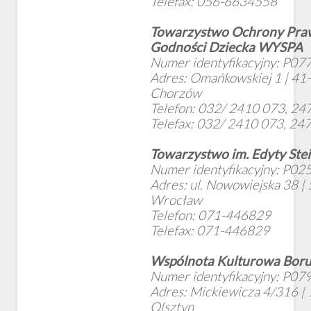
Telefax: 056-6634558
Towarzystwo Ochrony Praw
Godności Dziecka WYSPA
Numer identyfikacyjny: P07
Adres: Omańkowskiej 1 | 41
Chorzów
Telefon: 032/ 2410 073, 2
Telefax: 032/ 2410 073, 2
Towarzystwo im. Edyty Ste
Numer identyfikacyjny: P02
Adres: ul. Nowowiejska 38 |
Wrocław
Telefon: 071-446829
Telefax: 071-446829
Wspólnota Kulturowa Boru
Numer identyfikacyjny: P07
Adres: Mickiewicza 4/316 |
Olsztyn