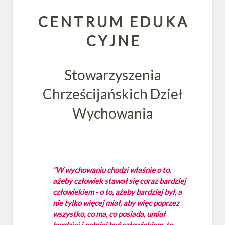
C E N T R U M E D U K A
C Y J N E
Stowarzyszenia
Chrześcijańskich Dzieł
Wychowania
"W wychowaniu chodzi właśnie o to,
ażeby człowiek stawał się coraz bardziej
człowiekiem - o to, ażeby bardziej był, a
nie tylko więcej miał, aby więc poprzez
wszystko, co ma, co posiada, umiał