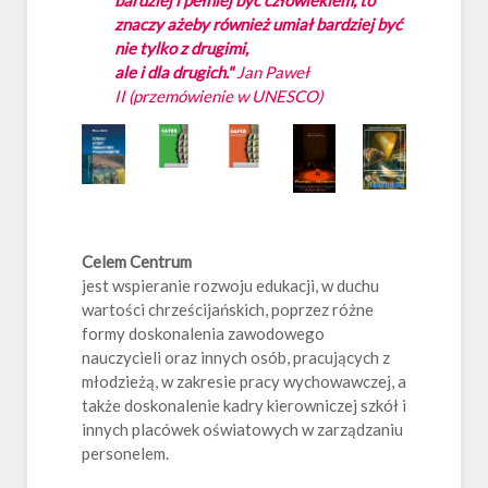
bardziej i pełniej być człowiekiem, to
znaczy ażeby również umiał bardziej być
nie tylko z drugimi,
ale i dla drugich."
Jan Paweł
II
(przemówienie w UNESCO)
Celem Centrum
jest wspieranie rozwoju edukacji, w duchu
wartości chrześcijańskich, poprzez różne
formy doskonalenia zawodowego
nauczycieli oraz innych osób, pracujących z
młodzieżą, w zakresie pracy wychowawczej, a
także doskonalenie kadry kierowniczej szkół i
innych placówek oświatowych w zarządzaniu
personelem.